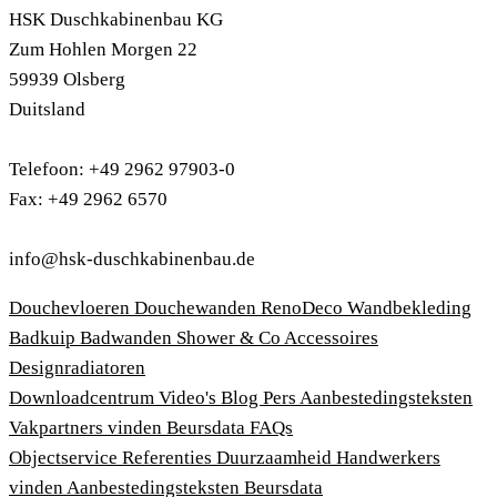
HSK Duschkabinenbau KG
Zum Hohlen Morgen 22
59939 Olsberg
Duitsland
Telefoon: +49 2962 97903-0
Fax: +49 2962 6570
info@hsk-duschkabinenbau.de
Douchevloeren
Douchewanden
RenoDeco Wandbekleding
Badkuip
Badwanden
Shower & Co
Accessoires
Designradiatoren
Downloadcentrum
Video's
Blog
Pers
Aanbestedingsteksten
Vakpartners vinden
Beursdata
FAQs
Objectservice
Referenties
Duurzaamheid
Handwerkers
vinden
Aanbestedingsteksten
Beursdata