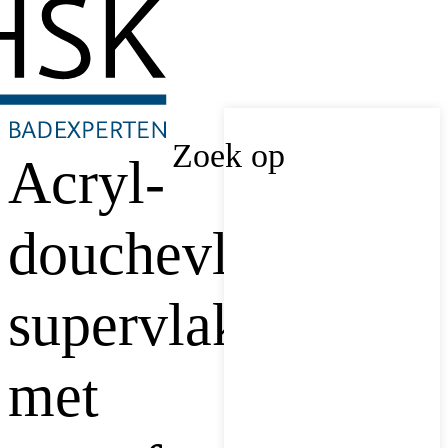
Zoek op
Acryl-
douchevloer,
supervlak
met