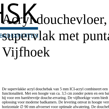
Acryl douchevloer,
supervlak met punt
Vijfhoek
De supervlakke acryl douchebak van 5 mm ICI-acryl combineert een
functionaliteit. Met een hoogte van ca. 3,5 cm zonder poten en een bak
hij voor een barrièrevrije douche-ervaring. De vijfhoekige vorm bied
oplossing voor moderne badkamers. De levering omvat in hoogte verst
horizontale ∅ 90 mm afvoerset voor optimale afwatering. De doucheba