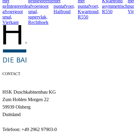
met
geïntegreerde
met
met
Kwartrond
me
geÏntegreerde
afvoergoot
puntafvoer,
puntafvoer,
asymmetrisch
pun
afvoergoot
smal,
Halfrond
Kwartrond,
R550
Vij
smal,
supervlak,
R550
Vierkant
Rechthoek
CONTACT
HSK Duschkabinenbau KG
Zum Hohlen Morgen 22
59939 Olsberg
Duitsland
Telefoon: +49 2962 97903-0