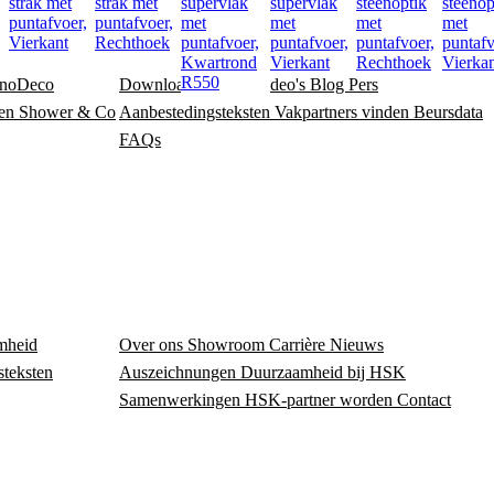
strak met
strak met
supervlak
supervlak
steenoptik
steenop
,
puntafvoer,
puntafvoer,
met
met
met
met
Vierkant
Rechthoek
puntafvoer,
puntafvoer,
puntafvoer,
puntafv
Kwartrond
Vierkant
Rechthoek
Vierka
R550
noDeco
Downloadcentrum
Video's
Blog
Pers
en
Shower & Co
Aanbestedingsteksten
Vakpartners vinden
Beursdata
FAQs
mheid
Over ons
Showroom
Carrière
Nieuws
steksten
Auszeichnungen
Duurzaamheid bij HSK
Samenwerkingen
HSK-partner worden
Contact