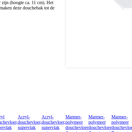
r zijn (hoogte ca. 11 cm). Het
 maken deze douchebak tot de
ryl
Acryl-
Acryl-
Marmer-
Marmer-
Marmer-
chevloer,
douchevloer,
douchevloer,
polymeer
polymeer
polymeer
ervlak
supervlak
supervlak
douchevloer
douchevloer
douchevlo