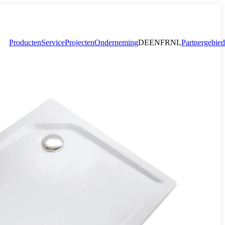
Producten
Service
Projecten
Onderneming
DE
EN
FR
NL
Partnergebied