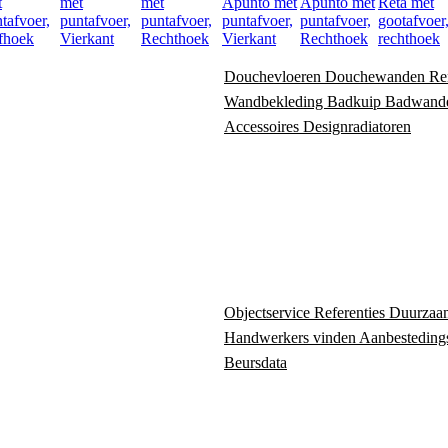
t
met
met
Apunto met
Apunto met
Reta met
tafvoer,
puntafvoer,
puntafvoer,
puntafvoer,
puntafvoer,
gootafvoer
fhoek
Vierkant
Rechthoek
Vierkant
Rechthoek
rechthoek
Douchevloeren
Douchewanden
Re
Wandbekleding
Badkuip
Badwand
Accessoires
Designradiatoren
Objectservice
Referenties
Duurzaa
Handwerkers vinden
Aanbesteding
Beursdata