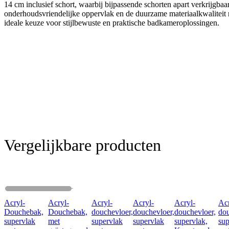
14 cm inclusief schort, waarbij bijpassende schorten apart verkrijgbaa
onderhoudsvriendelijke oppervlak en de duurzame materiaalkwaliteit
ideale keuze voor stijlbewuste en praktische badkameroplossingen.
Vergelijkbare producten
Acryl-
Acryl-
Acryl-
Acryl-
Acryl-
Ac
Douchebak,
Douchebak,
douchevloer,
douchevloer,
douchevloer,
dou
supervlak
met
supervlak
supervlak
supervlak,
sup