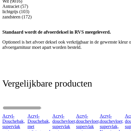
Wit (9016)
Antraciet (57)
lichtgrijs (103)
zandsteen (172)
Standaard wordt de afvoerdeksel in RVS meegeleverd.
Optioneel is het afvoer deksel ook verkrijgbaar in de gewenste kleur 
afvoergarnituur moet apart worden besteld.
Vergelijkbare producten
Acryl-
Acryl-
Acryl-
Acryl-
Acryl-
Ac
Douchebak,
Douchebak,
douchevloer,
douchevloer,
douchevloer,
dou
supervlak
met
supervlak
supervlak
supervlak,
sup