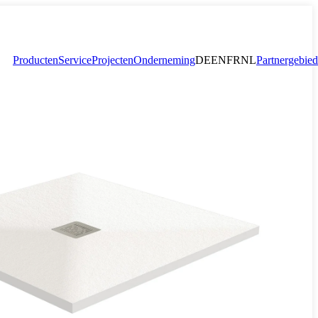
Producten
Service
Projecten
Onderneming
DE
EN
FR
NL
Partnergebied