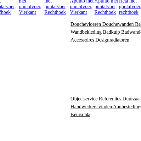
t
met
met
Apunto met
Apunto met
Reta met
tafvoer,
puntafvoer,
puntafvoer,
puntafvoer,
puntafvoer,
gootafvoer
fhoek
Vierkant
Rechthoek
Vierkant
Rechthoek
rechthoek
Douchevloeren
Douchewanden
Re
Wandbekleding
Badkuip
Badwand
Accessoires
Designradiatoren
Objectservice
Referenties
Duurzaa
Handwerkers vinden
Aanbesteding
Beursdata