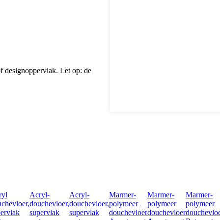
of designoppervlak. Let op: de
ryl
Acryl-
Acryl-
Marmer-
Marmer-
Marmer-
chevloer,
douchevloer,
douchevloer,
polymeer
polymeer
polymeer
ervlak
supervlak
supervlak
douchevloer
douchevloer
douchevlo