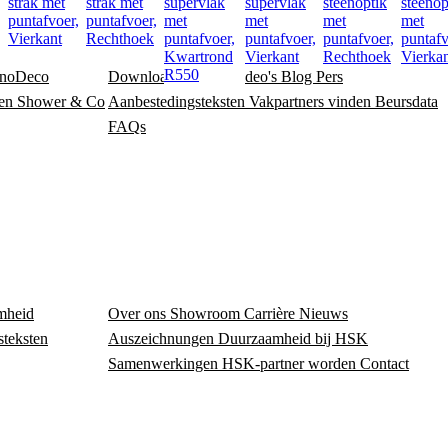
strak met
strak met
supervlak
supervlak
steenoptik
steenop
,
puntafvoer,
puntafvoer,
met
met
met
met
Vierkant
Rechthoek
puntafvoer,
puntafvoer,
puntafvoer,
puntafv
Kwartrond
Vierkant
Rechthoek
Vierka
R550
noDeco
Downloadcentrum
Video's
Blog
Pers
en
Shower & Co
Aanbestedingsteksten
Vakpartners vinden
Beursdata
FAQs
mheid
Over ons
Showroom
Carrière
Nieuws
steksten
Auszeichnungen
Duurzaamheid bij HSK
Samenwerkingen
HSK-partner worden
Contact