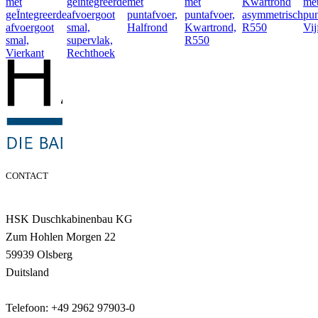
met
geïntegreerde
met
met
Kwartrond
me
geÏntegreerde
afvoergoot
puntafvoer,
puntafvoer,
asymmetrisch
pun
afvoergoot
smal,
Halfrond
Kwartrond,
R550
Vij
smal,
supervlak,
R550
Vierkant
Rechthoek
CONTACT
HSK Duschkabinenbau KG
Zum Hohlen Morgen 22
59939 Olsberg
Duitsland
Telefoon: +49 2962 97903-0