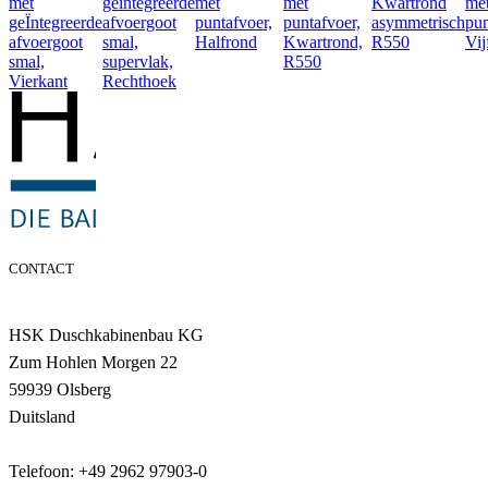
met
geïntegreerde
met
met
Kwartrond
me
geÏntegreerde
afvoergoot
puntafvoer,
puntafvoer,
asymmetrisch
pun
afvoergoot
smal,
Halfrond
Kwartrond,
R550
Vij
smal,
supervlak,
R550
Vierkant
Rechthoek
CONTACT
HSK Duschkabinenbau KG
Zum Hohlen Morgen 22
59939 Olsberg
Duitsland
Telefoon: +49 2962 97903-0