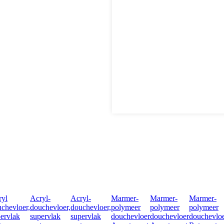
ryl
Acryl-
Acryl-
Marmer-
Marmer-
Marmer-
chevloer,
douchevloer,
douchevloer,
polymeer
polymeer
polymeer
ervlak
supervlak
supervlak
douchevloer
douchevloer
douchevlo