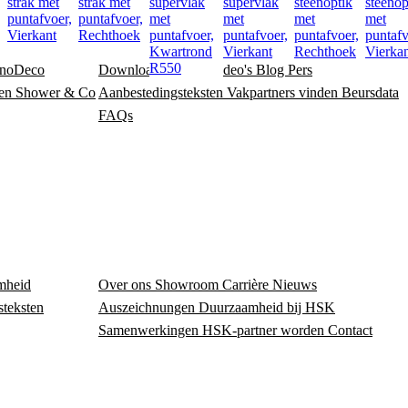
strak met
strak met
supervlak
supervlak
steenoptik
steenop
,
puntafvoer,
puntafvoer,
met
met
met
met
Vierkant
Rechthoek
puntafvoer,
puntafvoer,
puntafvoer,
puntafv
Kwartrond
Vierkant
Rechthoek
Vierka
R550
noDeco
Downloadcentrum
Video's
Blog
Pers
en
Shower & Co
Aanbestedingsteksten
Vakpartners vinden
Beursdata
FAQs
mheid
Over ons
Showroom
Carrière
Nieuws
steksten
Auszeichnungen
Duurzaamheid bij HSK
Samenwerkingen
HSK-partner worden
Contact