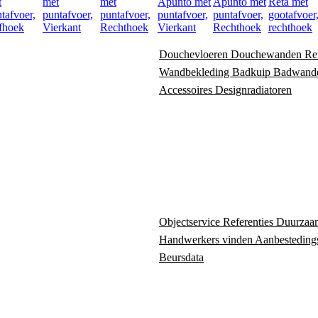
t
met
met
Apunto met
Apunto met
Reta met
tafvoer,
puntafvoer,
puntafvoer,
puntafvoer,
puntafvoer,
gootafvoer
fhoek
Vierkant
Rechthoek
Vierkant
Rechthoek
rechthoek
Douchevloeren
Douchewanden
Re
Wandbekleding
Badkuip
Badwand
Accessoires
Designradiatoren
Objectservice
Referenties
Duurzaa
Handwerkers vinden
Aanbesteding
Beursdata