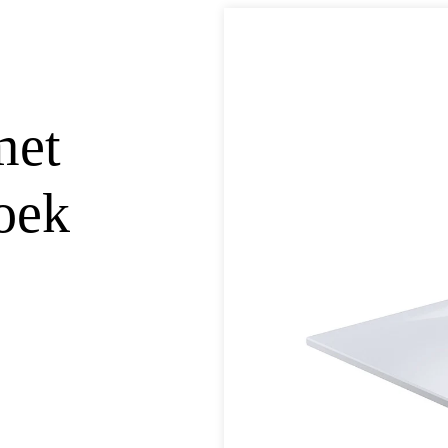
met
oek