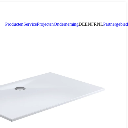
Producten
Service
Projecten
Onderneming
DE
EN
FR
NL
Partnergebied