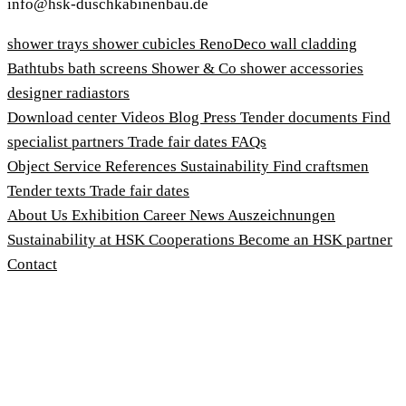
info@hsk-duschkabinenbau.de
shower trays
shower cubicles
RenoDeco wall cladding
Bathtubs
bath screens
Shower & Co
shower accessories
designer radiastors
Download center
Videos
Blog
Press
Tender documents
Find
specialist partners
Trade fair dates
FAQs
Object Service
References
Sustainability
Find craftsmen
Tender texts
Trade fair dates
About Us
Exhibition
Career
News
Auszeichnungen
Sustainability at HSK
Cooperations
Become an HSK partner
Contact
Imprint
Terms and Conditions
Privacy Policy
Whistleblower Protection Act
Customise cookies