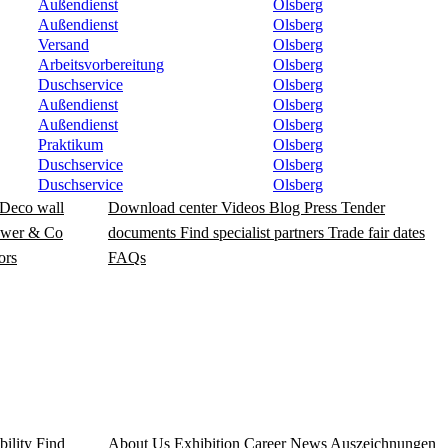
Außendienst
Olsberg
Außendienst
Olsberg
Versand
Olsberg
Arbeitsvorbereitung
Olsberg
Duschservice
Olsberg
Außendienst
Olsberg
Außendienst
Olsberg
Praktikum
Olsberg
Duschservice
Olsberg
Duschservice
Olsberg
Deco wall
Download center
Videos
Blog
Press
Tender
wer & Co
documents
Find specialist partners
Trade fair dates
ors
FAQs
bility
Find
About Us
Exhibition
Career
News
Auszeichnungen