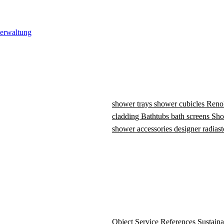
verwaltung
shower trays
shower cubicles
Reno
cladding
Bathtubs
bath screens
Sho
shower accessories
designer radiast
Object Service
References
Sustaina