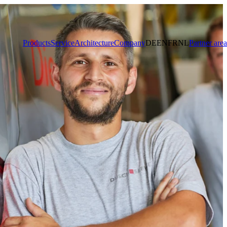
Products
Service
Architecture
Company
DE
EN
FR
NL
Partner area