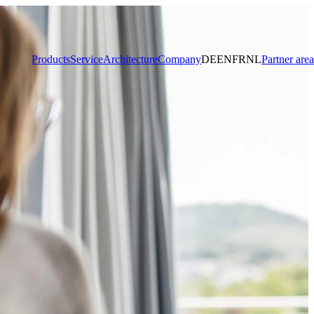
Products
Service
Architecture
Company
DE
EN
FR
NL
Partner area