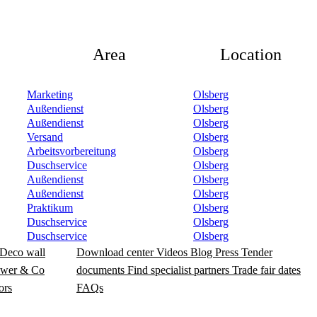
Area
Location
Marketing
Olsberg
Außendienst
Olsberg
Außendienst
Olsberg
Versand
Olsberg
Arbeitsvorbereitung
Olsberg
Duschservice
Olsberg
Außendienst
Olsberg
Außendienst
Olsberg
Praktikum
Olsberg
Duschservice
Olsberg
Duschservice
Olsberg
Deco wall
Download center
Videos
Blog
Press
Tender
wer & Co
documents
Find specialist partners
Trade fair dates
ors
FAQs