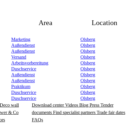
Area
Location
Marketing
Olsberg
Außendienst
Olsberg
Außendienst
Olsberg
Versand
Olsberg
Arbeitsvorbereitung
Olsberg
Duschservice
Olsberg
Außendienst
Olsberg
Außendienst
Olsberg
Praktikum
Olsberg
Duschservice
Olsberg
Duschservice
Olsberg
Deco wall
Download center
Videos
Blog
Press
Tender
wer & Co
documents
Find specialist partners
Trade fair dates
ors
FAQs