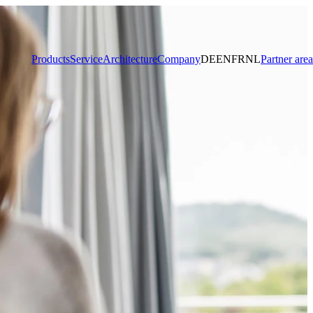
Products
Service
Architecture
Company
DE
EN
FR
NL
Partner area