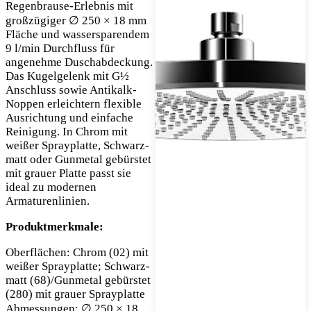
Regenbrause-Erlebnis mit
großzügiger ∅ 250 × 18 mm
Fläche und wassersparendem
9 l/min Durchfluss für
angenehme Duschabdeckung.
Das Kugelgelenk mit G½
Anschluss sowie Antikalk-
Noppen erleichtern flexible
Ausrichtung und einfache
Reinigung. In Chrom mit
weißer Sprayplatte, Schwarz-
matt oder Gunmetal gebürstet
mit grauer Platte passt sie
ideal zu modernen
Armaturenlinien.
Produktmerkmale:
Oberflächen: Chrom (02) mit
weißer Sprayplatte; Schwarz-
matt (68)/Gunmetal gebürstet
(280) mit grauer Sprayplatte
Abmessungen: ∅ 250 × 18