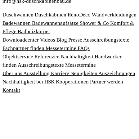
info@hsk-duschkabinenbau.de
Duschwannen
Duschkabinen
RenoDeco Wandverkleidungen
Badewannen
Badewannenaufsätze
Shower & Co
Komfort &
Pflege
Badheizkörper
Download­center
Videos
Blog
Presse
Ausschreibungstexte
Fachpartner finden
Messetermine
FAQs
Objektservice
Referenzen
Nachhaltigkeit
Handwerker
finden
Ausschreibungstexte
Messetermine
Über uns
Ausstellung
Karriere
Neuigkeiten
Auszeichnungen
Nachhaltigkeit bei HSK
Kooperationen
Partner werden
Kontakt
Impressum
AGBs
Datenschutzbedingungen
Hinweisgeberschutzgesetz
Cookies anpassen