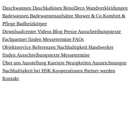
Duschwannen
Duschkabinen
RenoDeco Wandverkleidungen
Badewannen
Badewannenaufsätze
Shower & Co
Komfort &
Pflege
Badheizkörper
Download­center
Videos
Blog
Presse
Ausschreibungstexte
Fachpartner finden
Messetermine
FAQs
Objektservice
Referenzen
Nachhaltigkeit
Handwerker
finden
Ausschreibungstexte
Messetermine
Über uns
Ausstellung
Karriere
Neuigkeiten
Auszeichnungen
Nachhaltigkeit bei HSK
Kooperationen
Partner werden
Kontakt
Impressum
AGBs
Datenschutzbedingungen
Hinweisgeberschutzgesetz
Cookies anpassen
© 2026 HSK Duschkabinenbau KG