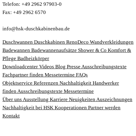
Telefon: +49 2962 97903-0
Fax: +49 2962 6570
info@hsk-duschkabinenbau.de
Duschwannen
Duschkabinen
RenoDeco Wandverkleidungen
Badewannen
Badewannenaufsätze
Shower & Co
Komfort &
Pflege
Badheizkörper
Download­center
Videos
Blog
Presse
Ausschreibungstexte
Fachpartner finden
Messetermine
FAQs
Objektservice
Referenzen
Nachhaltigkeit
Handwerker
finden
Ausschreibungstexte
Messetermine
Über uns
Ausstellung
Karriere
Neuigkeiten
Auszeichnungen
Nachhaltigkeit bei HSK
Kooperationen
Partner werden
Kontakt
Impressum
AGBs