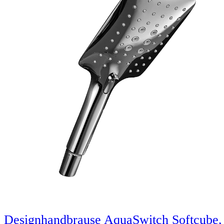
Designhandbrause AquaSwitch Softcube,