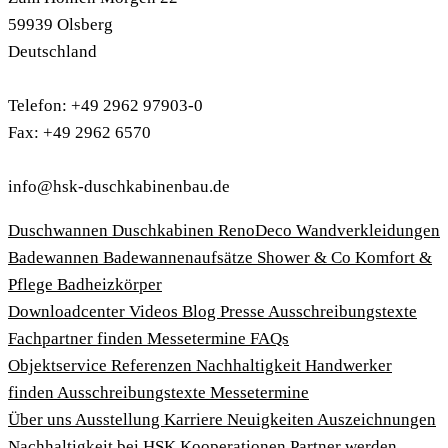
59939 Olsberg
Deutschland
Telefon: +49 2962 97903-0
Fax: +49 2962 6570
info@hsk-duschkabinenbau.de
Duschwannen
Duschkabinen
RenoDeco Wandverkleidungen
Badewannen
Badewannenaufsätze
Shower & Co
Komfort &
Pflege
Badheizkörper
Download­center
Videos
Blog
Presse
Ausschreibungstexte
Fachpartner finden
Messetermine
FAQs
Objektservice
Referenzen
Nachhaltigkeit
Handwerker
finden
Ausschreibungstexte
Messetermine
Über uns
Ausstellung
Karriere
Neuigkeiten
Auszeichnungen
Nachhaltigkeit bei HSK
Kooperationen
Partner werden