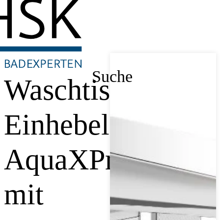
Suche
Waschtisch-
Einhebelmischer
AquaXPro
mit