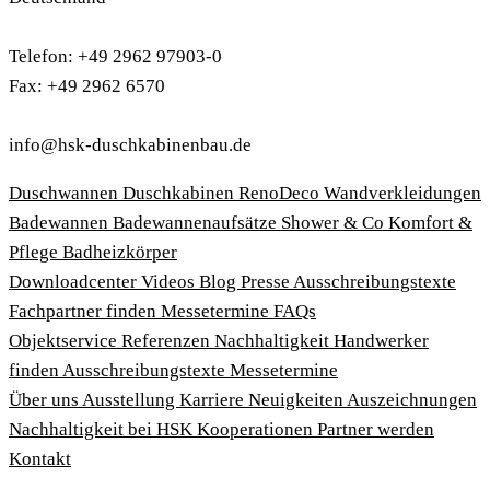
Telefon: +49 2962 97903-0
Fax: +49 2962 6570
info@hsk-duschkabinenbau.de
Duschwannen
Duschkabinen
RenoDeco Wandverkleidungen
Badewannen
Badewannenaufsätze
Shower & Co
Komfort &
Pflege
Badheizkörper
Download­center
Videos
Blog
Presse
Ausschreibungstexte
Fachpartner finden
Messetermine
FAQs
Objektservice
Referenzen
Nachhaltigkeit
Handwerker
finden
Ausschreibungstexte
Messetermine
Über uns
Ausstellung
Karriere
Neuigkeiten
Auszeichnungen
Nachhaltigkeit bei HSK
Kooperationen
Partner werden
Kontakt
Impressum