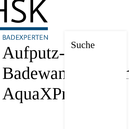
Suche
Aufputz-
Badewannentherm
AquaXPro