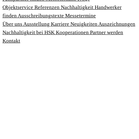
Objektservice
Referenzen
Nachhaltigkeit
Handwerker
finden
Ausschreibungstexte
Messetermine
Über uns
Ausstellung
Karriere
Neuigkeiten
Auszeichnungen
Nachhaltigkeit bei HSK
Kooperationen
Partner werden
Kontakt
Impressum
AGBs
Datenschutzbedingungen
Hinweisgeberschutzgesetz
Cookies anpassen
© 2026 HSK Duschkabinenbau KG
Cookie-Hinweis
Um unsere Webseiten für Sie optimal zu gestalten und fortlau